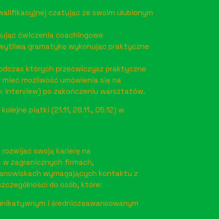
lifikacyjnej czatując ze swoim ulubionym
ując ćwiczenia coachingowe
wytliwą gramatykę wykonując praktyczne
podczas których przećwiczysz praktyczne
ż mieć możliwość umówienia się na
 interview) po zakończeniu warsztatów.
ejne piątki (21.11, 28.11., 05.12) w
 rozwijać swoją karierę na
 w zagranicznych firmach,
tanowiskach wymagających kontaktu z
zczególności do osób, które:
omunikatywnym i średniozaawansowanym