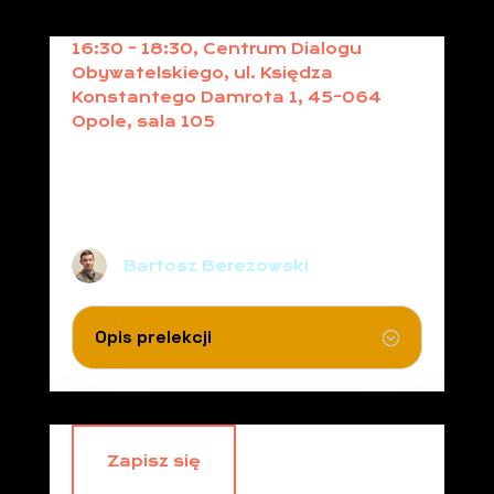
16:30 - 18:30, Centrum Dialogu
Obywatelskiego, ul. Księdza
Konstantego Damrota 1, 45-064
Opole, sala 105
OUT OF THE BOX W
PRAKTYCE. JAK ROZWIĄZAĆ
STARE PROBLEMY NOWYMI
SPOSOBAMI W ORGANIZACJI
Bartosz Berezowski
Opis prelekcji
Zapisz się