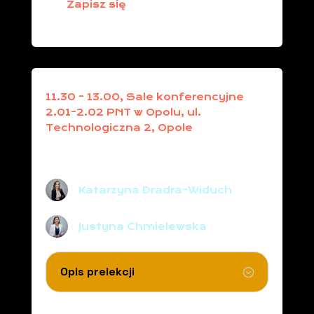
Zapisz się
11.30 - 13.00, Sale konferencyjne
2.01-2.02 PNT w Opolu, ul.
Technologiczna 2, Opole
Jak znaleźć pracę marzeń-
wskazówki rekrutera
Katarzyna Dradra-Widuch
Justyna Chmielewska
Opis prelekcji