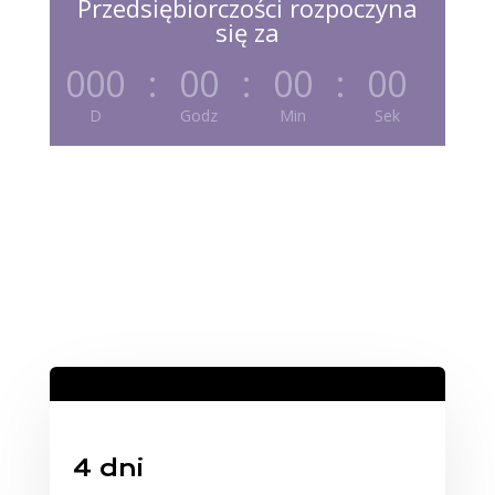
Przedsiębiorczości rozpoczyna
się za
000
:
00
:
00
:
00
D
Godz
Min
Sek
4 dni