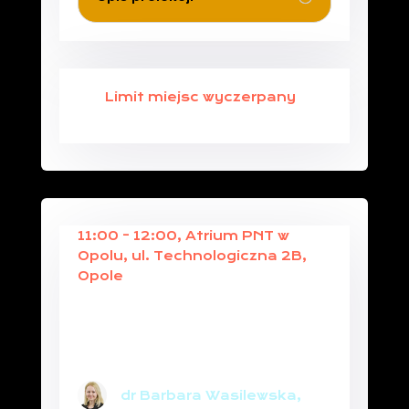
Limit miejsc wyczerpany
11:00 - 12:00, Atrium PNT w
Opolu, ul. Technologiczna 2B,
Opole
ZARZĄDZANIE ZMIANĄ A
ODPORNOŚĆ
PSYCHICZNA
PRACOWNIKÓW
dr Barbara Wasilewska,