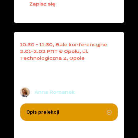
Zapisz się
10.30 - 11.30, Sale konferencyjne
2.01-2.02 PNT w Opolu, ul.
Technologiczna 2, Opole
Trujący romans Twojego
ekspresu: Czy kawa, którą pijesz
jest jeszcze bezpieczna?
Anna Romanek
Opis prelekcji