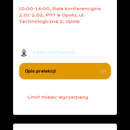
10:00-14:00, Sale konferencyjne
2.01-2.02, PNT w Opolu, ul.
Technologiczna 2, Opole
Sztuczna inteligencja w SEO+SEM,
kurs podstawowy
Adam Jastrzębski
Opis prelekcji
Limit miejsc wyczerpany