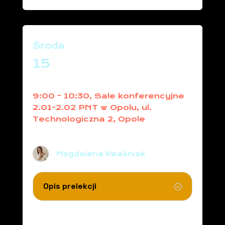
Środa
15
9:00 - 10:30, Sale konferencyjne
2.01-2.02 PNT w Opolu, ul.
Technologiczna 2, Opole
Firma w twoim stylu
Magdalena Kwaśniak
Opis prelekcji