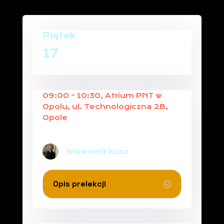
Piątek
17
09:00 - 10:30, Atrium PNT w
Opolu, ul. Technologiczna 2B,
Opole
TAJEMNICE BANKNOTU
Sławomir Kusz
Opis prelekcji