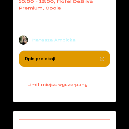
10:00 - 13:00, Hotel DeSilva
Premium, Opole
Social Media bez Tajemnic:
Budowanie Skutecznej Obecności
Twojej Firmy w Sieci
Natasza Ambicka
Opis prelekcji
Limit miejsc wyczerpany