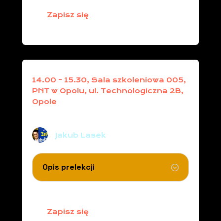
Zapisz się
14.00 - 15.30, Sala szkoleniowa 005,
PNT w Opolu, ul. Technologiczna 2B,
Opole
Po co nam to?
Jakub Lasek
Opis prelekcji
Zapisz się