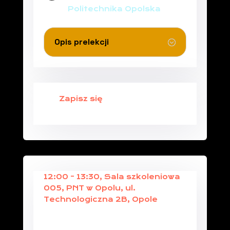
Politechnika Opolska
Opis prelekcji
Zapisz się
12:00 - 13:30, Sala szkoleniowa
005, PNT w Opolu, ul.
Technologiczna 2B, Opole
PRAKTYCZNE NARZĘDZIA I
STRATEGIE PRAWNE NA