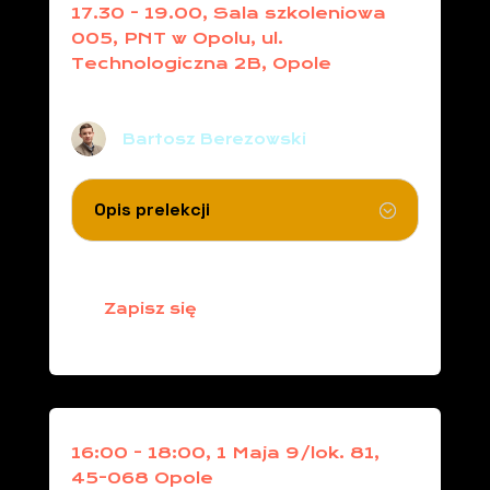
17.30 - 19.00, Sala szkoleniowa
005, PNT w Opolu, ul.
Technologiczna 2B, Opole
Jak naoliwiona maszyna
Bartosz Berezowski
Opis prelekcji
Zapisz się
16:00 - 18:00, 1 Maja 9/lok. 81,
45-068 Opole