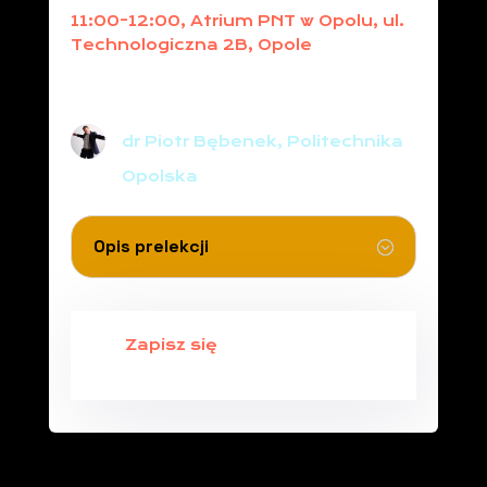
11:00-12:00, Atrium PNT w Opolu, ul.
Technologiczna 2B, Opole
Mistrzowskie wystąpienia
publiczne
dr Piotr Bębenek, Politechnika
Opolska
Opis prelekcji
Zapisz się