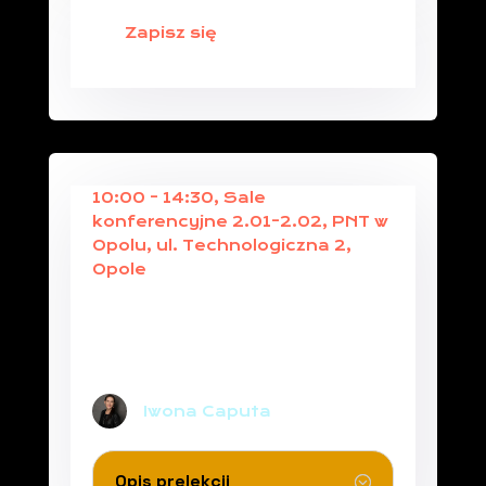
Zapisz się
10:00 - 14:30, Sale
konferencyjne 2.01-2.02, PNT w
Opolu, ul. Technologiczna 2,
Opole
BUDOWANIE MARKI
OSOBISTEJ, MARKI
EKSPERTA, MARKI FIRMY
NA LINKEDIN
Iwona Caputa
Opis prelekcji